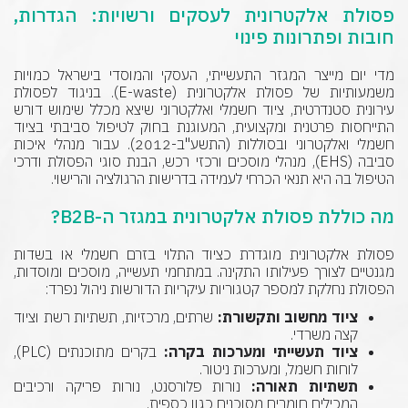
פסולת אלקטרונית לעסקים ורשויות: הגדרות,
חובות ופתרונות פינוי
מדי יום מייצר המגזר התעשייתי, העסקי והמוסדי בישראל כמויות
משמעותיות של פסולת אלקטרונית (E-waste). בניגוד לפסולת
עירונית סטנדרטית, ציוד חשמלי ואלקטרוני שיצא מכלל שימוש דורש
התייחסות פרטנית ומקצועית, המעוגנת בחוק לטיפול סביבתי בציוד
חשמלי ואלקטרוני ובסוללות (התשע"ב-2012). עבור מנהלי איכות
סביבה (EHS), מנהלי מוסכים ורכזי רכש, הבנת סוגי הפסולת ודרכי
הטיפול בה היא תנאי הכרחי לעמידה בדרישות הרגולציה והרישוי.
מה כוללת פסולת אלקטרונית במגזר ה-B2B?
פסולת אלקטרונית מוגדרת כציוד התלוי בזרם חשמלי או בשדות
מגנטיים לצורך פעילותו התקינה. במתחמי תעשייה, מוסכים ומוסדות,
הפסולת נחלקת למספר קטגוריות עיקריות הדורשות ניהול נפרד:
ציוד מחשוב ותקשורת:
שרתים, מרכזיות, תשתיות רשת וציוד
קצה משרדי.
ציוד תעשייתי ומערכות בקרה:
בקרים מתוכנתים (PLC),
לוחות חשמל, ומערכות ניטור.
תשתיות תאורה:
נורות פלורסנט, נורות פריקה ורכיבים
המכילים חומרים מסוכנים כגון כספית.