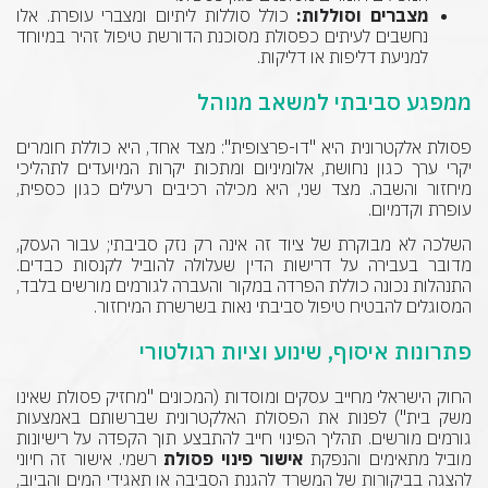
מצברים וסוללות:
כולל סוללות ליתיום ומצברי עופרת. אלו
נחשבים לעיתים כפסולת מסוכנת הדורשת טיפול זהיר במיוחד
למניעת דליפות או דליקות.
ממפגע סביבתי למשאב מנוהל
פסולת אלקטרונית היא "דו-פרצופית": מצד אחד, היא כוללת חומרים
יקרי ערך כגון נחושת, אלומיניום ומתכות יקרות המיועדים לתהליכי
מיחזור והשבה. מצד שני, היא מכילה רכיבים רעילים כגון כספית,
עופרת וקדמיום.
השלכה לא מבוקרת של ציוד זה אינה רק נזק סביבתי; עבור העסק,
מדובר בעבירה על דרישות הדין שעלולה להוביל לקנסות כבדים.
התנהלות נכונה כוללת הפרדה במקור והעברה לגורמים מורשים בלבד,
המסוגלים להבטיח טיפול סביבתי נאות בשרשרת המיחזור.
פתרונות איסוף, שינוע וציות רגולטורי
החוק הישראלי מחייב עסקים ומוסדות (המכונים "מחזיק פסולת שאינו
משק בית") לפנות את הפסולת האלקטרונית שברשותם באמצעות
גורמים מורשים. תהליך הפינוי חייב להתבצע תוך הקפדה על רישיונות
מוביל מתאימים והנפקת
אישור פינוי פסולת
רשמי. אישור זה חיוני
להצגה בביקורות של המשרד להגנת הסביבה או תאגידי המים והביוב,