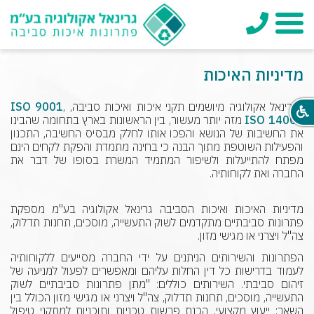
טלפון
תפריט
מדיניות האיכות
בגרינאל אקולוגיה מיושמים תקני איכות ואיכות סביבה,
,
ISO 9001
ISO 14001
מזה יותר מעשור, בין הראשונות בארץ בתחומה שהבינו
את החשיבות של הנושא והפכו אותו לחלק מבסיס החשיבה, התכנון
והפעילות השוטפת מתוך הבנה כי בחינה מתמדת והפקת לקחים הינם
מפתח להתייעלות ולשיפור המתמיד המשרת בסופו של דבר את
החברה ואת לקוחותיה.
מדיניות האיכות ואיכות הסביבה גרינאל אקולוגיה בע"מ מספקת
פתרונות סביבתיים מתקדמים לשוק התעשייה, מוסכים, תחנות תדלוק,
צה"ל ויצרני או מגישי מזון.
הפתרונות והשירותים הניתנים על ידי החברה מסייעים ללקוחותיה
לעמוד בדרישות כל דין החלות עליהם ומאפשרים לפעול למניעה של
זיהום סביבתי. השירותים כוללים: "מתן פתרונות סביבתיים לשוק
התעשייה, מוסכים, תחנות תדלוק, צה"ל ויצרני או מגישי מזון הכולל בין
השאר: ייעוץ מקצועי, הכנת פרשות טכניות ותוכניות למתקני טיפול