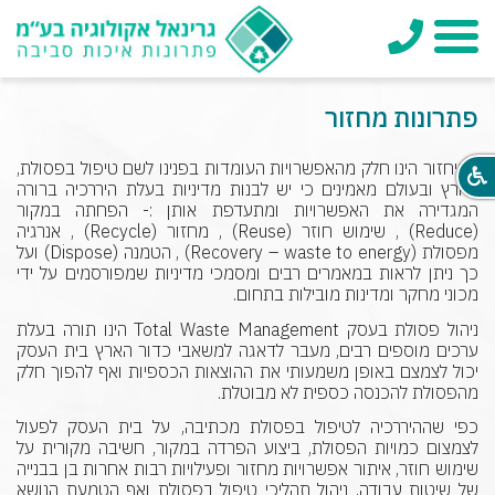
טלפון
תפריט
פתרונות מחזור
המיחזור הינו חלק מהאפשרויות העומדות בפנינו לשם טיפול בפסולת,
בארץ ובעולם מאמינים כי יש לבנות מדיניות בעלת היררכיה ברורה
המגדירה את האפשרויות ומתעדפת אותן :- הפחתה במקור
(Reduce) , שימוש חוזר (Reuse) , מחזור (Recycle) , אנרגיה
מפסולת (Recovery – waste to energy) , הטמנה (Dispose) ועל
כך ניתן לראות במאמרים רבים ומסמכי מדיניות שמפורסמים על ידי
מכוני מחקר ומדינות מובילות בתחום.
ניהול פסולת בעסק Total Waste Management הינו תורה בעלת
ערכים מוספים רבים, מעבר לדאגה למשאבי כדור הארץ בית העסק
יכול לצמצם באופן משמעותי את ההוצאות הכספיות ואף להפוך חלק
מהפסולת להכנסה כספית לא מבוטלת.
כפי שההיררכיה לטיפול בפסולת מכתיבה, על בית העסק לפעול
לצמצום כמויות הפסולת, ביצוע הפרדה במקור, חשיבה מקורית על
שימוש חוזר, איתור אפשרויות מחזור ופעילויות רבות אחרות בן בבנייה
של שיטות עבודה, ניהול תהליכי טיפול בפסולת ואף הטמעת הנושא