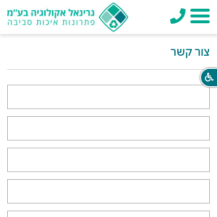
טלפון
תפריט
צור קשר
שם
מלא
מס’
טלפון
שם
חברה
דוא”ל
נושא