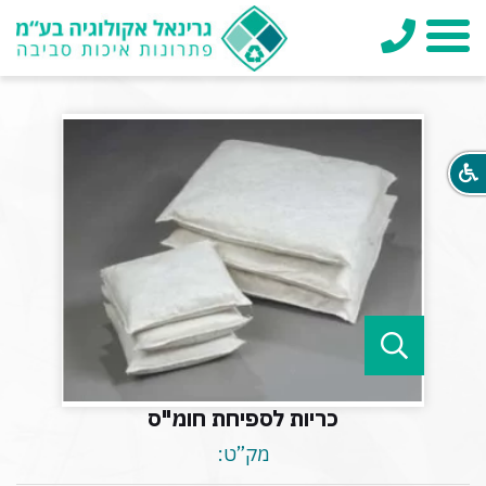
טלפון
תפריט
כריות לספיחת חומ"ס
מק”ט: